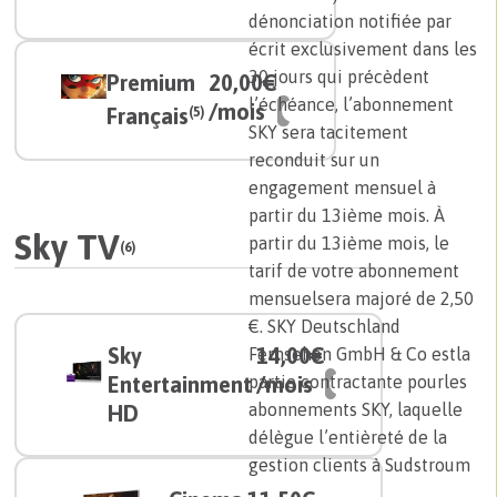
dénonciation notifiée par
écrit exclusivement dans les
30 jours qui précèdent
Premium
20,00€
l’échéance, l’abonnement
/mois
Français
(5)
SKY sera tacitement
reconduit sur un
engagement mensuel à
partir du 13ième mois. À
Sky TV
partir du 13ième mois, le
(6)
tarif de votre abonnement
mensuelsera majoré de 2,50
€. SKY Deutschland
Sky
14,00€
Fernsehen GmbH & Co estla
Entertainment
/mois
partie contractante pourles
abonnements SKY, laquelle
HD
délègue l’entièreté de la
gestion clients à Sudstroum