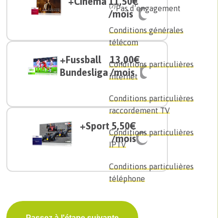
+Cinema
11,50€
(7)
Pas d’engagement
/mois
Conditions générales
télécom
+Fussball
13,00€
Conditions particulières
Bundesliga
/mois
internet
Conditions particulières
raccordement TV
+Sport
5,50€
Conditions particulières
/mois
IPTV
Conditions particulières
téléphone