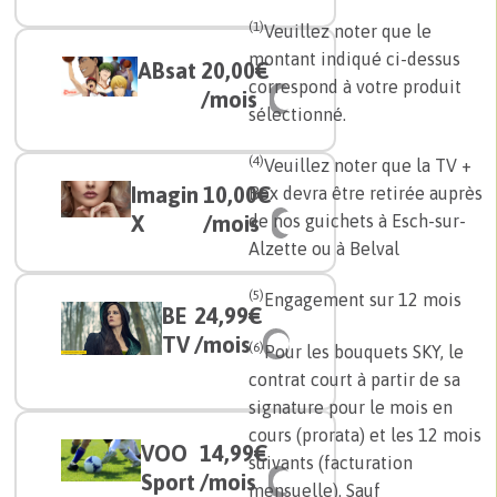
(1)
Veuillez noter que le
montant indiqué ci-dessus
ABsat
20,00€
correspond à votre produit
/mois
sélectionné.
(4)
Veuillez noter que la TV +
Imagin
10,00€
Box devra être retirée auprès
X
/mois
de nos guichets à Esch-sur-
Alzette ou à Belval
(5)
Engagement sur 12 mois
BE
24,99€
TV
/mois
(6)
Pour les bouquets SKY, le
contrat court à partir de sa
signature pour le mois en
cours (prorata) et les 12 mois
VOO
14,99€
suivants (facturation
Sport
/mois
mensuelle). Sauf