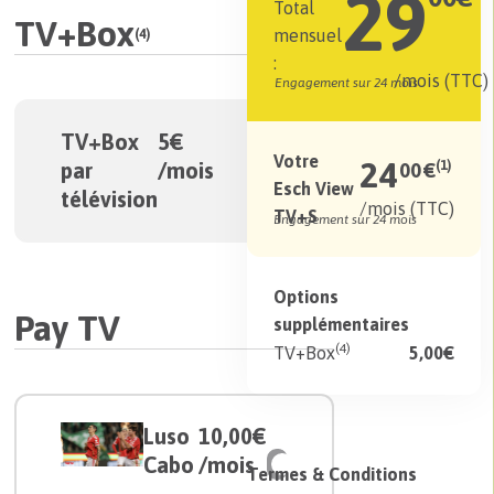
29
Total
TV+Box
mensuel
(4)
:
/mois (TTC)
Engagement sur 24 mois
TV+Box
5€
Votre
24
par
/mois
(1)
00
€
Esch View
télévision
/mois (TTC)
TV+S
Engagement sur 24 mois
Options
Pay TV
supplémentaires
(4)
5,00€
TV+Box
Luso
10,00€
Cabo
/mois
Termes & Conditions