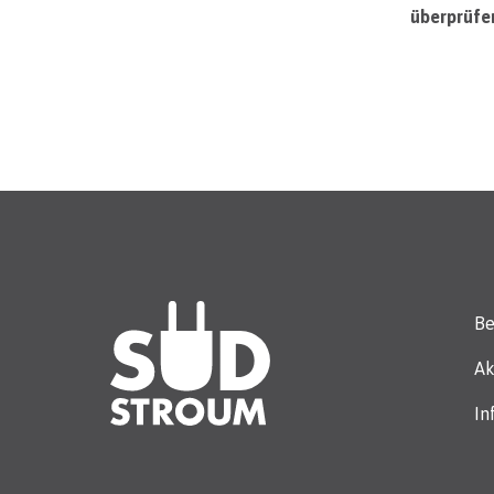
überprüfe
Be
Ak
In