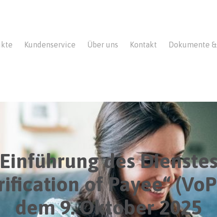
ukte
Kundenservice
Über uns
Kontakt
Dokumente & 
Einführung des Dienste
rification of Payee“ (VoP
dem 9. Oktober 2025