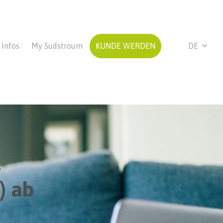
Infos
My Sudstroum
KUNDE WERDEN
DE
s
) ab