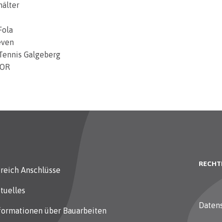
älter
Fola
even
 Tennis Galgeberg
’OR
RECHT
reich Anschlüsse
tuelles
Daten
formationen über Bauarbeiten