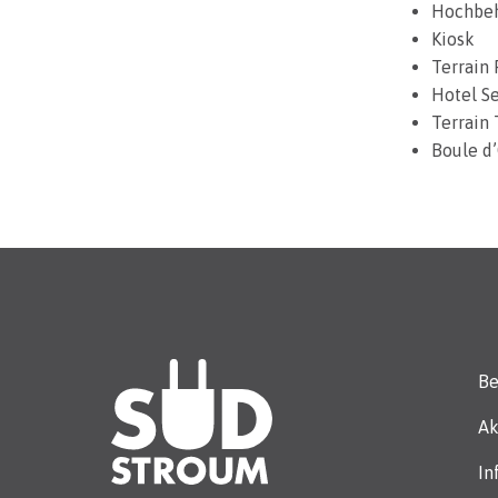
Hochbeh
Kiosk
Terrain 
Hotel S
Terrain
Boule d
Be
Ak
In