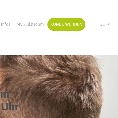
Infos
My Sudstroum
KUNDE WERDEN
DE
am
 Uhr