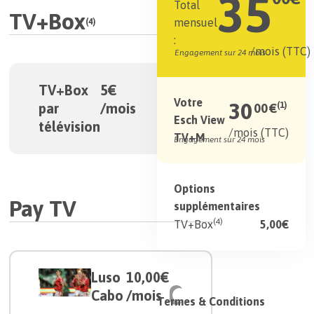
35
Total
TV+Box
mensuel
(4)
:
/mois (TTC)
Engagement sur 24 mois
TV+Box
5€
Votre
30
par
/mois
(1)
00
€
Esch View
télévision
/mois (TTC)
TV+M
Engagement sur 24 mois
Options
Pay TV
supplémentaires
(4)
5,00€
TV+Box
Luso
10,00€
Cabo
/mois
Termes & Conditions