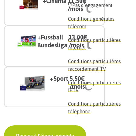
+Cinema
11,50€
(7)
Pas d’engagement
/mois
Conditions générales
télécom
+Fussball
13,00€
Conditions particulières
Bundesliga
/mois
internet
Conditions particulières
raccordement TV
+Sport
5,50€
Conditions particulières
/mois
IPTV
Conditions particulières
téléphone