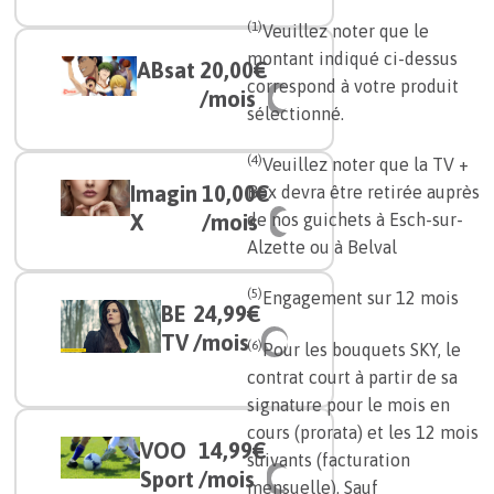
(1)
Veuillez noter que le
montant indiqué ci-dessus
ABsat
20,00€
correspond à votre produit
/mois
sélectionné.
(4)
Veuillez noter que la TV +
Imagin
10,00€
Box devra être retirée auprès
X
/mois
de nos guichets à Esch-sur-
Alzette ou à Belval
(5)
Engagement sur 12 mois
BE
24,99€
TV
/mois
(6)
Pour les bouquets SKY, le
contrat court à partir de sa
signature pour le mois en
cours (prorata) et les 12 mois
VOO
14,99€
suivants (facturation
Sport
/mois
mensuelle). Sauf