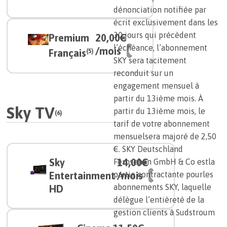
dénonciation notifiée par
écrit exclusivement dans les
30 jours qui précèdent
Premium
20,00€
l’échéance, l’abonnement
/mois
Français
(5)
SKY sera tacitement
reconduit sur un
engagement mensuel à
partir du 13ième mois. À
Sky TV
partir du 13ième mois, le
(6)
tarif de votre abonnement
mensuelsera majoré de 2,50
€. SKY Deutschland
Sky
14,00€
Fernsehen GmbH & Co estla
Entertainment
/mois
partie contractante pourles
abonnements SKY, laquelle
HD
délègue l’entièreté de la
gestion clients à Sudstroum